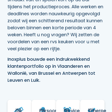
tijdens het productieproces. Alle werken en
deadlines worden nauwkeurig opgevolgd
zodat wij een schitterend resultaat kunnen
beloven binnen een korte periode van 4
weken. Heeft u nog vragen? Wij zetten de
voordelen van een rvs keuken voor u met
veel plezier op een rijtje.
Inoxplus bouwde een indrukwekkend
klantenportfolio op in Vlaanderen en
Wallonië, van Brussel en Antwerpen tot
Leuven en Luik.
Wij
Wij
Wij
Wij
Op
Persoonlijk
Service
Scherpe