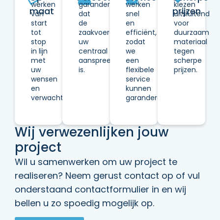
werken
garanderen
werken
kiezen
maat
prijzen
van
dat
snel
uitsluitend
start
de
en
voor
tot
zaakvoerder
efficiënt,
duurzaam
stop
uw
zodat
materiaal
in lijn
centraal
we
tegen
met
aanspreekpunt
een
scherpe
uw
is.
flexibele
prijzen.
wensen
service
en
kunnen
verwachtingen.
garanderen.
Wij verwezenlijken jouw
project
Wil u samenwerken om uw project te
realiseren? Neem gerust contact op of vul
onderstaand contactformulier in en wij
bellen u zo spoedig mogelijk op.