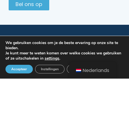
Bel ons op
Vul het contactformulier in
We gebruiken cookies om je de beste ervaring op onze site te
[gravityform id="1" title="false"]
bieden.
Je kunt meer te weten komen over welke cookies we gebruiken
of ze uitschakelen in
settings
.
Sluit AVG/GDPR cookie banner
Accepteer
Instellingen
Nederlands
Contact
Bedrijf
Menu
Home
Producten
Inoxplus