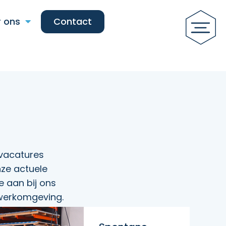
 ons
Contact
 vacatures
nze actuele
e aan bij ons
 werkomgeving.