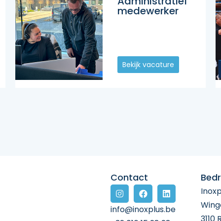
Administratief
medewerker
Bekijk vacature
Contact
Bedri
Inoxp
Wing
info@inoxplus.be
3110 