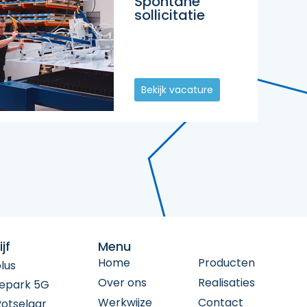
Spontane
sollicitatie
Bekijk vacature
jf
Menu
Home
Producten
lus
Over ons
Realisaties
epark 5G
Werkwijze
Contact
Rotselaar