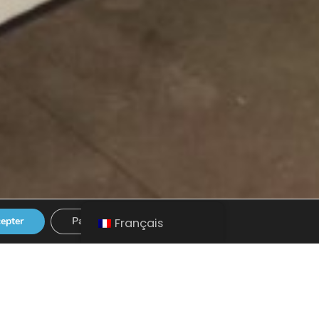
Fermer la bannière des cookies G
epter
Paramètres
Français