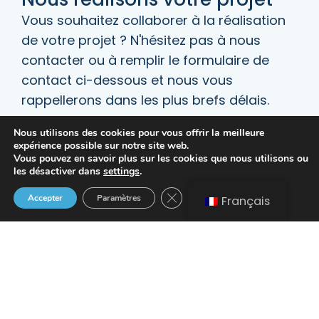
Vous souhaitez collaborer à la réalisation
de votre projet ? N'hésitez pas à nous
contacter ou à remplir le formulaire de
contact ci-dessous et nous vous
rappellerons dans les plus brefs délais.
Nous utilisons des cookies pour vous offrir la meilleure
Appelez-nous au
expérience possible sur notre site web.
Vous pouvez en savoir plus sur les cookies que nous utilisons ou
les désactiver dans
settings
.
Fermer la bannière des cookies
Accepter
Paramètres
Français
Remplir le formulaire de
contact
[gravityform id="1" title="false"]