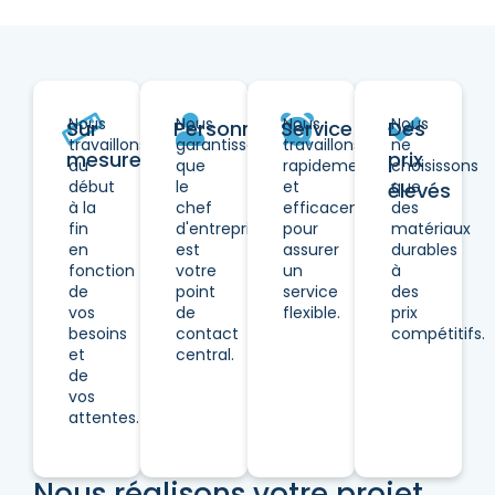
Nous
Nous
Nous
Nous
Sur
Personnel
Service
Des
travaillons
garantissons
travaillons
ne
mesure
prix
du
que
rapidement
choisissons
début
le
et
que
élevés
à la
chef
efficacement
des
fin
d'entreprise
pour
matériaux
en
est
assurer
durables
fonction
votre
un
à
de
point
service
des
vos
de
flexible.
prix
besoins
contact
compétitifs.
et
central.
de
vos
attentes.
Nous réalisons votre projet